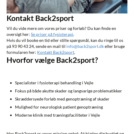
Kontakt Back2sport
Vil du vide mere om vores priser og forløb? Du kan finde en
oversigt her:
Se priser på fysioterapi
.
Hvis du vil booke en tid eller stille spørgsmål, kan du ringe til os
på 93 90 43 24, sende en mail til
info@back2sport.dk
eller bruge
formularen her:
Kontakt Back2sport
.
Hvorfor vælge Back2sport?
Specialister i
fysioterapi behandling i Vejle
Fokus på både akutte skader og langvarige problematikker
Skræddersyede forløb med
genoptræning af skader
Mulighed for
neurologisk patient genoptræning
Moderne klinik med træningsfaciliteter i Vejle
Hos Back2sport er vores mission enkel: At hjælpe dig hurtigt og