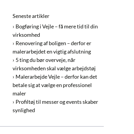
Seneste artikler
Bogføring i Vejle – få mere tid til din
virksomhed
Renovering af boligen – derfor er
malerarbejdet en vigtig afslutning
5 ting du bør overveje, når
virksomheden skal vælge arbejdstøj
Malerarbejde Vejle – derfor kan det
betale sig at vælge en professionel
maler
Profiltøj til messer og events skaber
synlighed