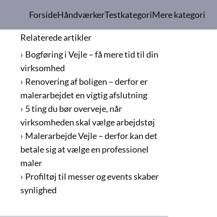
Forside
Håndværker
Testkategori
Mere kategori
Relaterede artikler
Bogføring i Vejle – få mere tid til din
virksomhed
Renovering af boligen – derfor er
malerarbejdet en vigtig afslutning
5 ting du bør overveje, når
virksomheden skal vælge arbejdstøj
Malerarbejde Vejle – derfor kan det
betale sig at vælge en professionel
maler
Profiltøj til messer og events skaber
synlighed