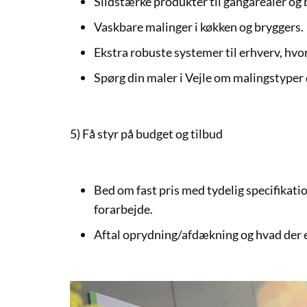
Slidstærke produkter til gangarealer og
Vaskbare malinger i køkken og bryggers.
Ekstra robuste systemer til erhverv, hvor 
Spørg din
maler i Vejle
om malingstyper d
5) Få styr på budget og tilbud
Bed om fast pris med tydelig specifikati
forarbejde.
Aftal oprydning/afdækning og hvad der er