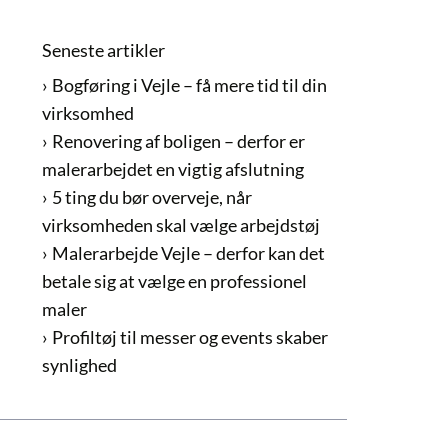
Seneste artikler
Bogføring i Vejle – få mere tid til din
virksomhed
Renovering af boligen – derfor er
malerarbejdet en vigtig afslutning
5 ting du bør overveje, når
virksomheden skal vælge arbejdstøj
Malerarbejde Vejle – derfor kan det
betale sig at vælge en professionel
maler
Profiltøj til messer og events skaber
synlighed