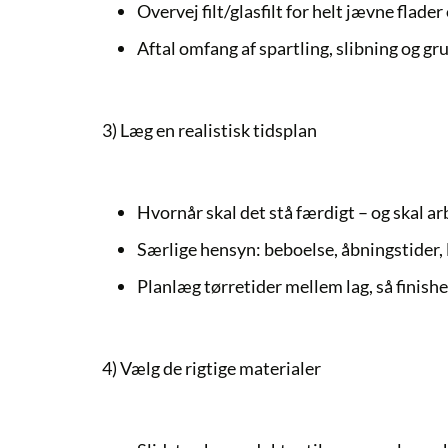
Overvej filt/glasfilt for helt jævne flader
Aftal omfang af spartling, slibning og gr
3) Læg en realistisk tidsplan
Hvornår skal det stå færdigt – og skal ar
Særlige hensyn: beboelse, åbningstider, 
Planlæg tørretider mellem lag, så finishe
4) Vælg de rigtige materialer