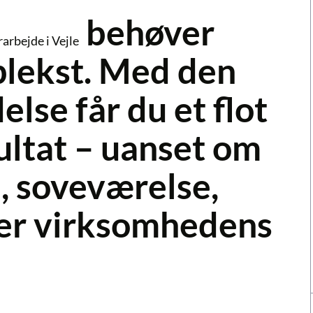
behøver
arbejde i Vejle
lekst. Med den
else får du et flot
ultat – uanset om
, soveværelse,
ler virksomhedens