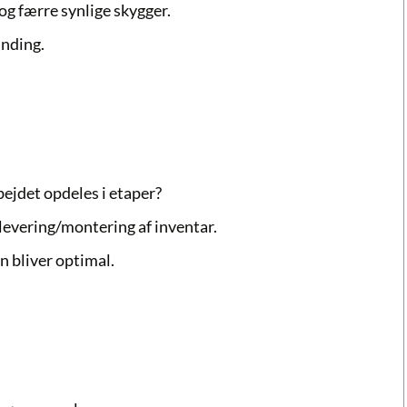
 og færre synlige skygger.
unding.
bejdet opdeles i etaper?
levering/montering af inventar.
n bliver optimal.