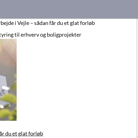
ejde i Vejle – sådan får du et glat forløb
yring til erhverv og boligprojekter
r du et glat forløb