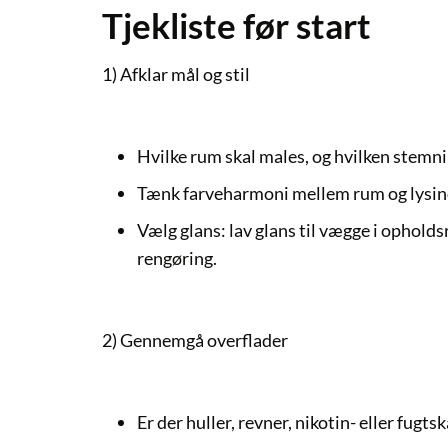
Tjekliste før start
1) Afklar mål og stil
Hvilke rum skal males, og hvilken stemn
Tænk farveharmoni mellem rum og lysin
Vælg glans: lav glans til vægge i ophold
rengøring.
2) Gennemgå overflader
Er der huller, revner, nikotin- eller fugt