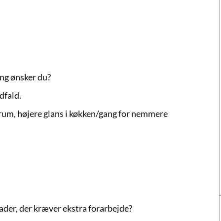
ing ønsker du?
dfald.
srum, højere glans i køkken/gang for nemmere
skader, der kræver ekstra forarbejde?