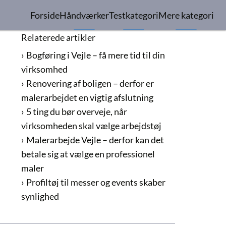
Forside
Håndværker
Testkategori
Mere kategori
Relaterede artikler
Bogføring i Vejle – få mere tid til din
virksomhed
Renovering af boligen – derfor er
malerarbejdet en vigtig afslutning
5 ting du bør overveje, når
virksomheden skal vælge arbejdstøj
Malerarbejde Vejle – derfor kan det
betale sig at vælge en professionel
maler
Profiltøj til messer og events skaber
synlighed