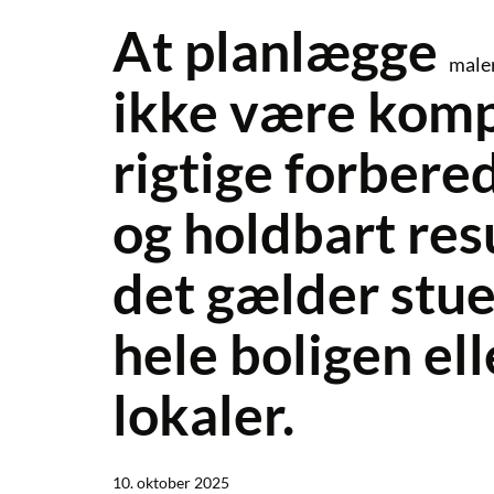
At planlægge
maler
ikke være komp
rigtige forbered
og holdbart res
det gælder stue
hele boligen el
lokaler.
10. oktober 2025