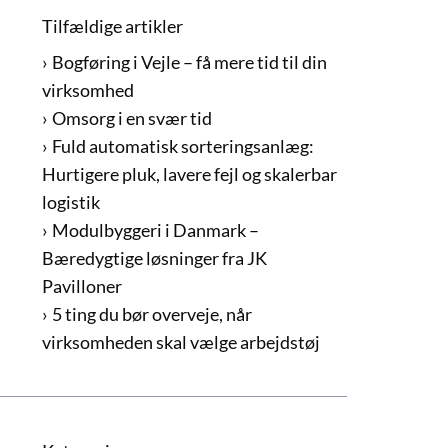
Tilfældige artikler
Bogføring i Vejle – få mere tid til din
virksomhed
Omsorg i en svær tid
Fuld automatisk sorteringsanlæg:
Hurtigere pluk, lavere fejl og skalerbar
logistik
Modulbyggeri i Danmark –
Bæredygtige løsninger fra JK
Pavilloner
5 ting du bør overveje, når
virksomheden skal vælge arbejdstøj