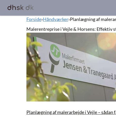
Forside
›
Håndværker
›
Planlægning af malerarb
Malerentreprise i Vejle & Horsens: Effektiv st
Planlægning af malerarbejde i Vejle – sådan få