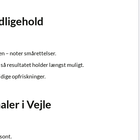
dligehold
 – noter smårettelser.
 så resultatet holder længst muligt.
dige opfriskninger.
ler i Vejle
isont.