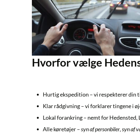
Hvorfor vælge Hedens
Hurtig ekspedition
– vi respekterer din t
Klar rådgivning
– vi forklarer tingene i ø
Lokal forankring
– nemt for Hedensted, L
Alle køretøjer
–
syn af personbiler
,
syn af v