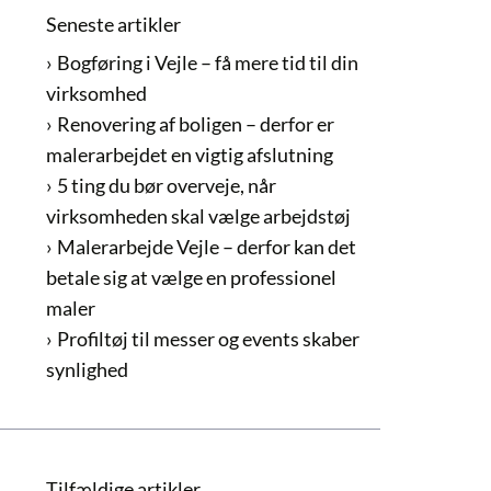
Seneste artikler
Bogføring i Vejle – få mere tid til din
virksomhed
Renovering af boligen – derfor er
malerarbejdet en vigtig afslutning
5 ting du bør overveje, når
virksomheden skal vælge arbejdstøj
Malerarbejde Vejle – derfor kan det
betale sig at vælge en professionel
maler
Profiltøj til messer og events skaber
synlighed
Tilfældige artikler