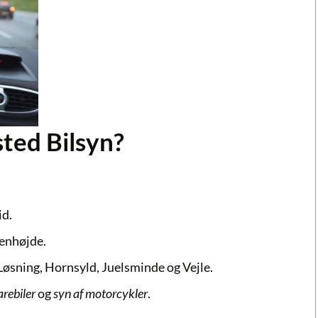
ted Bilsyn?
id.
jenhøjde.
øsning, Hornsyld, Juelsminde og Vejle.
arebiler
og
syn af motorcykler
.