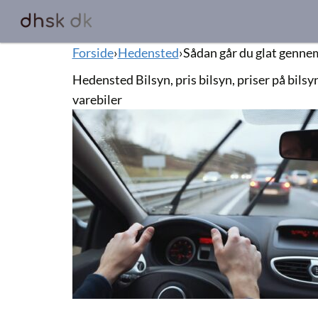
Forside
›
Hedensted
›
Sådan går du glat gennem
Hedensted Bilsyn, pris bilsyn, priser på bilsyn
varebiler