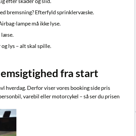
 efter skader og slid.
ved bremsning? Efterfyld sprinklervæske.
 Airbag-lampe må ikke lyse.
t læse.
 lys – alt skal spille.
nemsigtighed fra start
avl hverdag. Derfor viser vores booking side
pris
personbil
,
varebil
eller
motorcykel
– så ser du prisen