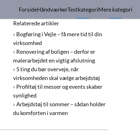
Forside
Håndværker
Testkategori
Mere kategori
Relaterede artikler
Bogføring i Vejle – få mere tid til din
virksomhed
Renovering af boligen – derfor er
malerarbejdet en vigtig afslutning
5 ting du bør overveje, når
virksomheden skal vælge arbejdstøj
Profiltøj til messer og events skaber
synlighed
Arbejdstøj til sommer – sådan holder
du komforten i varmen