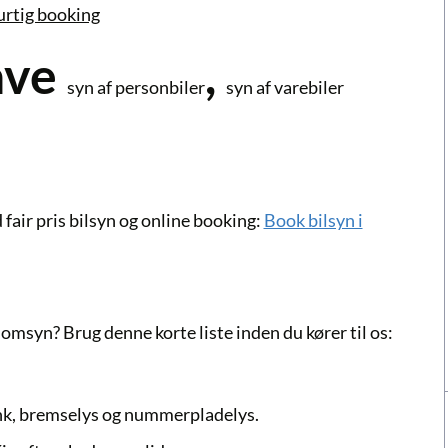
urtig booking
ave
,
syn af personbiler
syn af varebiler
 fair
pris bilsyn
og online booking:
Book bilsyn i
msyn? Brug denne korte liste inden du kører til os:
link, bremselys og nummerpladelys.