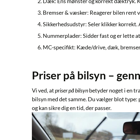
Dæk:
Ens mønster og korrekt dæktryk. Kig
Bremser & væsker:
Reagerer bilen rent 
Sikkerhedsudstyr:
Seler klikker korrekt.
Nummerplader:
Sidder fast og er lette a
MC-specifikt:
Kæde/drive, dæk, bremser og
Priser på bilsyn – gen
Vi ved, at
priser på bilsyn
betyder noget i en tr
bilsyn
med det samme. Du vælger blot type:
og kan sikre dig en tid, der passer.