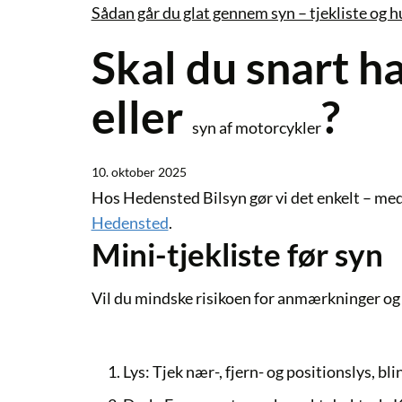
Sådan går du glat gennem syn – tjekliste og h
Skal du snart h
eller
?
syn af motorcykler
10. oktober 2025
Hos
Hedensted Bilsyn
gør vi det enkelt – med
Hedensted
.
Mini-tjekliste før syn
Vil du mindske risikoen for anmærkninger og o
Lys:
Tjek nær-, fjern- og positionslys, b